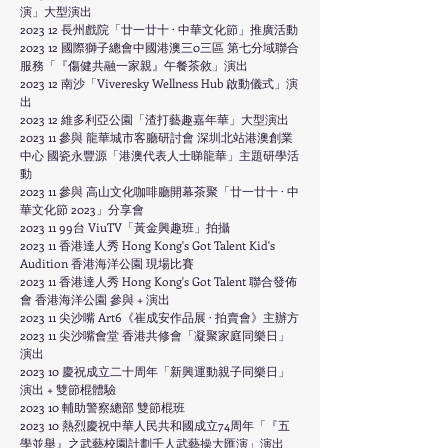
演」大型演出
2023 12 長州戲院「廿一廿十 · 中華文化節」推廣活動
2023 12 國際獅子總會中國港澳三0三區 第七分域聯合
服務「『傷健共融一家親』午餐茶敘」演出
2023 12 南沙「Viveresky Wellness Hub 啟動儀式」演
出
2023 12
維多利亞公園
「渣打藝趣嘉年華」大型演出
2023 11 參與 龍華城市客廳研討會 深圳北站港澳創業
中心 國瓷永豐源「港澳代表人士睇龍華」主題研學活
動
2023 11 參與 高山文化咖啡廳開幕茶聚「廿一廿十 · 中
華文化節 2023」分享會
2023 11 99
台 ViuTV「黃金興趣班」拍攝
2023 11 香港達人秀 Hong Kong's Got Talent Kid's
Audition 香港海洋公園 現場比賽
2023 11 香港達人秀 Hong Kong's Got Talent 聯合發佈
會 香港海洋公園 參與 + 演出
2023 11 尖沙嘴 Art6《崔成安作品展
· 拍賣會
》主辦方
2023 11 尖沙嘴會堂 香港共修會「凝聚家庭同樂日」
演出
2023 10 慶祝成立二十周年「新興運動親子同樂日」
演出 + 雙節棍體驗
2023 10 輔助警察總部 雙節棍班
2023 10 熱烈慶祝中華人民共和國成立74周年「『五
學並舉』之武藝校園計劃千人武藝操大匯演」演出