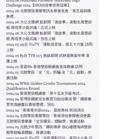
2024 06 Nunchaku Pioneers: Nunchaku Digit
Challenge 2024【HKNA首奪世界冠軍】
2024 06 元朗警區耆樂警訊名譽會長會
「
第五屆就職
典禮
」
​2024 06 大公文匯網 點新聞
「
港故事
」
凌動生風雙節
棍 再現李小龍武魂！正式上映
​2024 06 大公文匯網 點新聞
「
港故事
」
凌動生風雙節
棍 再現李小龍武魂！預告上映
2024 05 99
台 ViuTV
「運動員背後」第五十六集 訪問
上映
2024 05 83
台 TVB 21/5 無線新聞 武林盛舞嘉年華 直
播上映
2024 05 雷霆881 香港雙節棍總會資深教練 訪問
2024 05 元朗警區
「
全『元』防騙 全『元』啟動
」推
廣活動
2024 04
WNA: Golden Combo Tournament 2024
Qualification Round
2024 04 香港雙節棍總會
「第十五次升級考試」
2024 04 荃灣區國家安全教育日綜合匯演 暨
「
國家教
育常識繪畫比賽頒獎禮
」
演出
2024 04
「香港潑水節2024」 荔枝角站 街頭演出
2024 04 元朗警區耆樂警訊「香港浸信會聯會浸會園
元朗警區耆樂案『交安國安』體驗營」推廣活動
2024 03 元朗少年警訊「國術傳承 強心健體海綿雙節
棍學校輪迴體驗
」推廣活動
2024 03 99
台 ViuTV「全民運動日誌」第四十八集 訪