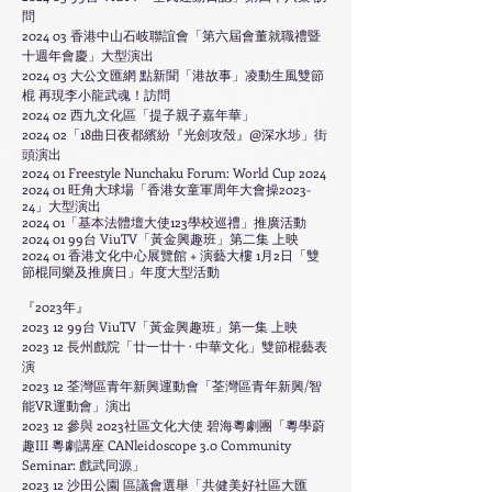
問
2024 03 香港中山石岐聯誼會「
第六屆會董就職禮暨
十週年會慶」大型演出
2024 03
大公文匯網 點新聞
「
港故事
」
凌動生風雙節
棍 再現李小龍武魂！
訪問
2024 02 西九文化區「提子親子嘉年華」
​2024 02「18曲日夜都繽紛『光劍攻殼』@深水埗」街
頭演出
2024 01 Freestyle Nunchaku Forum: World Cup 2024
2024 01 旺角大球場「香港女童軍周年大會操2023-
24」大型演出
2024 01「基本法體壇大使123學校巡禮」推廣活動
2024 01 99
台 ViuTV「黃金興趣班」第二集 上映
2024 01 香港文化中心展覽館 + 演藝大樓 1月2日「雙
節棍同樂及推廣日」年度大型活動
『2023年』
2023 12 99台 ViuTV「黃金興趣班」第一集 上映
2023 12 長州戲院「廿一廿十 · 中華文化」雙節棍藝表
演
2023 12 荃灣區青年新興運動會「荃灣區青年新興/智
能VR運動會」演出
2023 12 參與 2023社區文化大使 碧海粵劇團「粵學蔚
趣III 粵劇講座 CANleidoscope 3.0 Community
Seminar: 戲武同源」
2023 12 沙田公園 區議會選舉「共健美好社區大匯