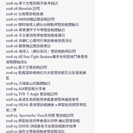
2018 09 第十次雙節棍升級考核試
​2018 08 Menclub 訪問
2018 07 台南雙節棍推廣
2018 07 MRRM雜誌雙節棍訪問
2018 07 聯同地球人網台合辦動禪雙節棍體驗日
2018 06 將軍澳甲子中學雙節棍體驗日
2018 06 天主教領島學校雙節棍推廣日
2018 06 赤腳仁心愛同行籌款晚會慈善演出
2018 06 榮譽雜誌雙節棍專訪
2018 06 地球人（網台節目）雙節棍動禪訪問
2018 05 All Star Fight Buakaw播求全明星格鬥拳賽香
港戰壓軸演出
2018 05 親子王雙節棍訪問
2018 05 劉萬梁師傅擔任功夫龍雙節棍亞太區發展總
監
2018 04 大埔嵐山武藝體驗日
2018 04 AIA雙節棍分享會
2018 04 TVB Y Angle 雙節棍訪問
2018 04 崔成安老師龍情俠義畫展暨俠義棍發售
2018 03 HKNA 香港雙節棍總會 x 啤梨校長體育學院
第二季
2018 03 Sportsoho Vien共同體 雙節棍訪問
2018 03 啤梨校長同學會傑出同學 練紀賢雙節棍
2018 03 SHINE 演唱會徐天佑雙節棍動作指導
2018 03 城市大學春節晚會雙節棍演出