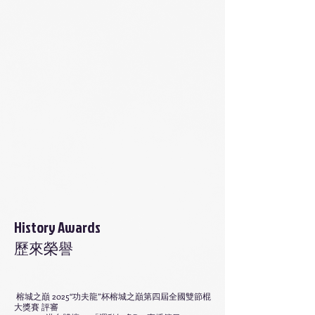
History Awards
歷來榮譽
​榕城之巔 2025“功夫龍”杯榕城之巔第四屆全國雙節棍
大獎賽 評審