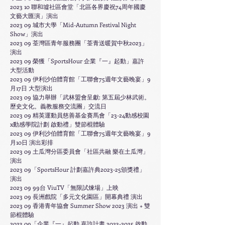
2023 10 聯和墟社區會堂「北區各界慶祝74周年國慶
文藝大匯演」演出
2023 09 城市大學「Mid-Autumn Festival Night
Show」演出
2023 09 荃灣區青年服務團「荃青送暖賀中秋2023」
演出
2023 09 榮獲「SportsHour 企業『一』起動」嘉許
大型活動
2023 09 伊利沙伯體育館「工聯會75週年文藝晚宴」9
月17日 大型演出
2023 09 協力舉辦「武林盟會呈獻: 第五屆少林武術。
歷史文化。義教服務交流團」交流日
2023 09 精英運動員慈善基金賽馬會「23-24動感校園
x動感學院計劃 啟動禮」雙節棍體驗
2023 09 伊利沙伯體育館「工聯會75週年文藝晚宴」9
月10日 演出彩排
2023 09 土瓜灣分區委員會「社區共融 樂在土瓜灣」
演出
2023 09「SportsHour 計劃嘉許典2023-25頒獎禮」
演出
2023 09 99台 ViuTV「無限試煉場」上映
2023 09 長洲戲院「多元文化園區」開幕典禮 演出
2023 09 香港青年協會 Summer Show 2023 演出 + 雙
節棍體驗
2023 09「企業『一』起動 嘉許計畫 2023-2025 啟動