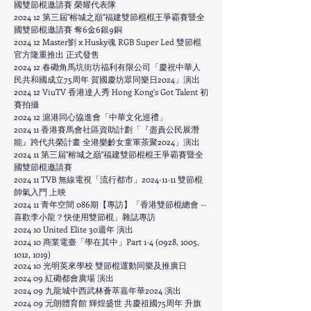
國雙節棍邀請賽 榮耀代表隊
2024 12
第三屆"榕城之巔"福建雙節棍棍王爭霸賽暨全
國雙節棍邀請賽 奪6金6銀9銅
2024 12 Master劉 x Husky魂 RGB Super Led 雙節棍
官方隆重推出 正式發售
2024 12 春磡角馬坑街坊福利有限公司「慶祝中華人
民共和國成立75周年 賀國慶坊眾同樂日2024」演出
2024 12 ViuTV 香港達人秀 Hong Kong's Got Talent 初
賽拍攝
2024 12
滬港同心協進會「中華文化巡禮」
2024 11 香港賽馬會社區資助計劃「『盡責公民展潛
能』跨代共榮計畫 全港樂齡女童軍茶聚2024」演出
2024 11
第三屆"榕城之巔"福建雙節棍棍王爭霸賽暨全
國雙節棍邀請賽
2024 11 TVB 無線電視「流行都市」2024-11-11 雙節棍
帥氣入門 上映
2024 11 青年空間 086期【專訪】「香港雙節棍總會 --
喜歡李小龍？快使用雙節棍」雜誌專訪
2024 10 United Elite 30週年 演出
2024 10 商業電臺「學在其中」Part 1-4 (0928, 1005,
1012, 1019)
2024 10 光明英來學校 雙節棍運動同樂及推廣日
2024 09 紅磡都會廣場 演出
2024 09 九龍城中西武林薈萃嘉年華2024 演出
​2024 09 元朗體育館 輝煌盛世 共慶祖國75周年 升旗