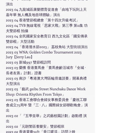
演出
2023 04 九龍城區康樂體育促進會「由地下玩到上天
嘉年華 無人機及地壺球體驗」演出
2023 04 香港雙節棍總會「第十四次升級考試」
2023 04 TVB 無線電視「思家大戰」第三季 第11集 功
夫雙節棍 拍攝
2023 04 全民國家安全教育日 西九文化區「國安傳承
雙節棍」大型活動
2023 04「香港潑水節2023」 荔枝角站 大型街頭演出
2023 03 WNA: Golden Combo Tournament 2023
Jury【Jerry Lau】
2023 03 新城997 雙節棍訪問
2023 03 榮獲 香港賽馬會「賽馬會齡活城市『全城 ·
長者友善』計劃」證書
2023 03 南沙「粵港澳大灣區輪滑邀請賽」開幕典禮
大型演出
2023 03「藝武 geibu Street Nunchaku Dance Work
Shop: Orienta Rhythm From Tokyo」
2023 03 香港工會聯合會婦女事務委員會「慶祝工聯
會成立75周年 暨『三 · 八』國際婦女節聯歡晚會」演
出
2023 02「『五學並舉』之武藝校園計劃」啟動禮 演
出
2023 02「元朗警區耆樂安」雙節棍班
2023 02 香港電臺31台「香江暖流」訪問上映