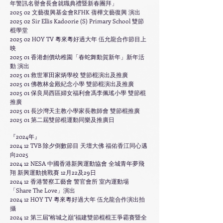
年警訊名譽會長會就職典禮暨新春團拜」
2025 02 文藝復興基金會RFHK 蒨樺文藝復興 演出
2025 02 Sir Ellis Kadoorie (S) Primary School 雙節
棍學堂
2025 02 HOY TV 粵來粵好過大年 伍允龍合作節目上
映
2025 01 香港創價幼稚園「春蛇舞動賀新年」新年活
動 演出
2025 01 救世軍田家炳學校 雙節棍演出及推廣
2025 01 佛教林金殿紀念小學 雙節棍演出及推廣
2025 01 保良局西區婦女福利會馮李佩瑤小學 雙節棍
推廣
2025 01 長沙灣天主教小學家長教師會 雙節棍推廣
2025 01 第二屆雙節棍運動同樂及推廣日
『2024年』
2024 12 TVB 除夕倒數節目 天壇大佛 福佑香江同心邁
向2025
2024 12 NESA 中國香港新興運動協會 全城青年夢飛
翔 新興運動挑戰賽 12月22及29日
2024 12 香港警察工藝會 警官會所 室內運動場
「Share The Love」演出
2024 12 HOY TV
粵來粵好過大年 伍允龍合作
演出拍
攝
2024 12
第三屆"榕城之巔"福建雙節棍棍王爭霸賽暨全