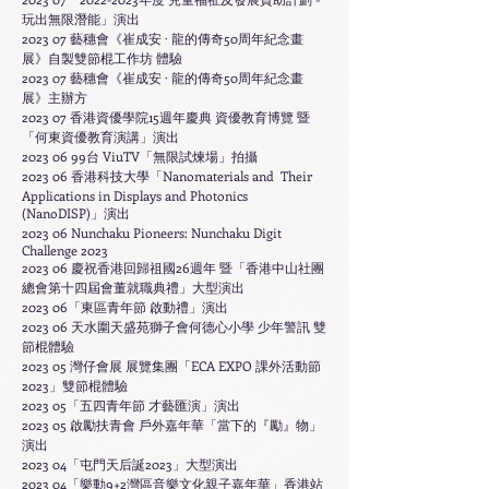
玩出無限潛能」演出
2023 07 藝穗會
《
崔成安 · 龍的傳奇50周年紀念畫
展
》
自製雙節棍工作坊 體驗
2023 07 藝穗會
《
崔成安 · 龍的傳奇50周年紀念畫
展
》
主辦方
2023 07 香港資優學院15週年慶典 資優教育博覽 暨
「何東資優教育演講」演出
2023 06 99台 ViuTV「無限試煉場」拍攝
2023 06 香港科技大學「Nanomaterials and Their
Applications in Displays and Photonics
(NanoDISP)」演出
2023 06 Nunchaku Pioneers: Nunchaku Digit
Challenge 2023
2023 06 慶祝香港回歸祖國26週年 暨「香港中山社團
總會第十四屆會董就職典禮」大型演出
2023 06「東區青年節 啟動禮」演出
​2023 06 天水圍天盛苑獅子會何德心小學 少年警訊 雙
節棍體驗
2023 05 灣仔會展 展覽集團「ECA EXPO 課外活動節
2023」雙節棍體驗
2023 05「五四青年節 才藝匯演」演出
2023 05 啟勵扶青會 戶外嘉年華「當下的『勵』物」
演出
2023 04「屯門天后誕2023」大型演出
2023 04「樂動9+2灣區音樂文化親子嘉年華」香港站