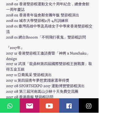
2018 02 香港雙節棍運動文化十周年紀念，總會會館
一周年慶誌
2018 02 香港青年協會鄰舍團年飯 雙節棍演出
2018 02 城市大學雙節棍2月-4月訓練班
2018 01 臺灣高雄中學及高雄女子中學來香港雙節棍交
流
2018 01 網台Booom「不明飛行夜鬼」雙節棍訪問
『2017年』
2017 12 香港雙節棍王邀請賽暨「神將 x Nunchaku」
design
2017 12 武漢「龍鼎杯第四屆國際雙節棍王挑戰賽」取
得五金五銀
2017 11 亞裔風采 雙節棍演出
2017 11 第四屆青年夢想實踐家選舉得獎
2017 08 SPORTSEXPO 2017 運動博覽雙節棍演出
2017 08 第三屆河南嵩山少林十天免費交流團
2017 08 香港商報 雙節棍訪問
2017 08 武術聯會聚賢會雙節棍分享會
2017 08 壹週刊 雙節棍訪問 捉緊暑假尾巴
2017 08 入選國際棍壇百傑-中國當代雙節棍風雲人物
2017 07 香港動漫節「第一屆兒童玩具節『兒童才藝
大賽』雙節棍決賽」
2017 07 粉嶺青年空間雙節棍暑期班
2017 07 學前&親子雜誌 雙節棍訪問