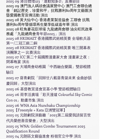
2025 09 港台體壇123「運動知多D」直播節目
2025 09
澳門漁人碼頭會議展覽中心
澳門工會聯合總
會「銘記歷史，珍愛和平」抗戰勝利80周年文藝匯演
䀈愛國教育宣傳活動 演出
2025 08 黃大仙中心 香港產業製造協會 工聯會 抗戰
勝利80周年暨循環再生樂享低碳嘉年華 演出
2025 08 旺角麥花臣球場 九龍總商會聯 油尖旺民政事
務處「九龍總商會
青年節2025」演出
2025 08 HKIMAET 香港國際武術精英賽 全場軟兵器
第一/二冠三銀二銅
2025 08 HKIMAET 香港國際武術精英賽 唯三開幕表
演團隊之一 比賽演出
2025 07 ICC 第二十屆國際漫畫家大會 漫畫家之夜：
閉幕晚宴 演出
2025 07 大埔商會幼稚園
「
中西融合樂園
」雙節棍體
驗日
2025 07 葵青劇院
「
回歸廿八載葵青築未來 金曲妙韻
慶回歸」大型演出
2025 06 基督教宣道會宣基小學 雙節棍體驗日
2025 06 荷李活廣場
「彩天漫墟 Colourful Sky Comic
Con 01
」動畫市集 演出
2025 06 WNA Asia Nunchaku Championship
2025【Freestyle + Kata 亞洲雙冠軍】
2025 05 元朗劇院演藝廳
「
2025第二屆愛我請留言世
代共榮慈善音樂會」大型演出
​2025 05 WNA: Golden Combo Tournament 2025
Qualification Round
​2025 04 元朗區文藝協進會 粉嶺官立中學 演出