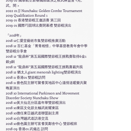
2019 02 國泰航空新春國際匯演之夜武林盟會 <光。
武。間 >
2022 01 JJ Nunchaku:
Golden Combo Tournament
2019 Qualification Round 1
2019 01 香港雙節棍王邀請賽 第三回
2019 01 國際巧固球比賽閉幕禮 雙節棍演出
『2018年』
2018 12仁愛堂藝術市集雙節棍推廣活動
2018 12 百仁基金「菁青相惜」中華基督教青年會中學
雙節棍分享會
2018 12 “龍鼎杯”第五屆國際雙節棍王挑戰賽取得6金1
銀3銅
2018 12 “龍鼎杯”第五屆國際雙節棍王挑戰賽裁判長
2018 12 猶太人giant menorah lighting雙節棍演出
2018 11 香港01 雙節棍訪問
2018 11 嗇色院主辦可聚耆英地區中心溫情送暖樂共聚
晚宴演出
2018 10 International Parkinson and Movement
Disorder Society Nunchaku Show
2018 10黃大仙北分區嘉年華雙節棍演出
2018 10東區文化節太極武術耀東區
2018 10擔任東亞越武道聯盟副主席
2018 10台灣越武道訪港交流
2018 10嗇色園主辦可富耆英鄰舍中心 雙節棍班
2018 09 香港01 武備志 訪問