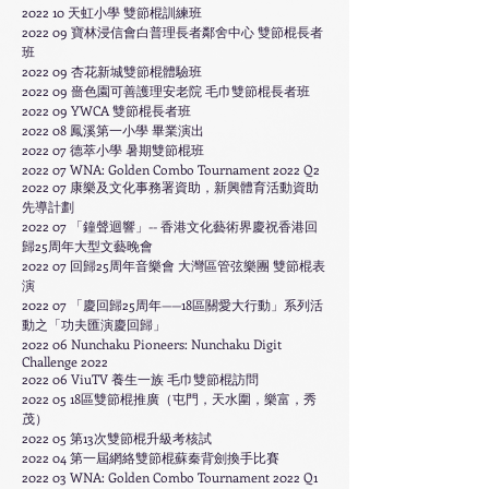
2022 10 天虹小學 雙節棍訓練班
2022 09
寶林浸信會白普理長者鄰舍中心 雙節棍長者
班
2022 09 杏花新城雙節棍體驗班
2022 09 嗇色園可善護理安老院 毛巾
雙節棍長者班
2022 09 YWCA
雙節棍長者班
2022 08 鳳溪第一小學 畢業演出
2022 07 德萃小學 暑期雙節棍班
2022 07
WNA: Golden Combo Tournament 2022 Q2
2022 07 康樂及文化事務署資助，新興體育活動資助
先導計劃
2022 07 「鐘聲迴響」-- 香港文化藝術界慶祝香港回
歸25周年大型文藝晚會
2022 07
回歸25周年音樂會 大灣區管弦樂團 雙節棍表
演
2022 07 「慶回歸25周年——18區關愛大行動」系列活
動之「功夫匯演慶回歸」
2022 06 Nunchaku Pioneers: Nunchaku Digit
Challenge 2022
2022 06 ViuTV 養生一族 毛巾雙節棍訪問
2022 05 18
區雙節棍推廣（屯門，天水圍，樂富，秀
茂）
2022 05 第13次雙節棍升級考核試
2022 04 第一屆網絡雙節棍蘇秦背劍換手比賽
2022 03
WNA: Golden Combo Tournament 2022 Q1