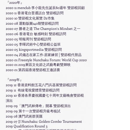
『2020年』
2020 11 menclub 李小龍先生誕辰80週年 雙節棍回顧
2020 11 香港電台普通話台 雙節棍訪問
2020 10 雙節棍文化展覽 D2市集
2020 08 運動版圖140期雙節棍訪問
2020 07 勝者之道 The Champion‘s Mindset 之一
2020 06 香港電台 敏感時刻 雙節棍訪問
2020 05 明報周刊 雙節棍訪問
2020 05 李暉武術中心雙節棍公益班
​2020 05 kingsportmedia 雙節棍訪問
​​2020 04 武備志
在家工作‧居家練習│雙節棍代替品
2020 01 Freestyle Nunchaku Forum: World Cup 2020
2020 01 2019
東區文化節之武藝粵劇雙輝映
2020 01 第四屆香港雙節棍王邀請賽
『2019年』
2019 12 香港資料館五花八門兵器展雙節棍訪問
2019 11 有線電視愛體育雙節棍訪問
2019 10 香港各界慶祝國慶七十周年文藝晚會雙節棍
演出
​2019 09「澳門武林傳奇」開幕 雙節棍演出
2019 09 第十一次雙節棍升級考核試
2019 08 澳門武術群英匯
2019
07
JJ Nunchaku: Golden Combo Tournament
2019 Qualification Round 3