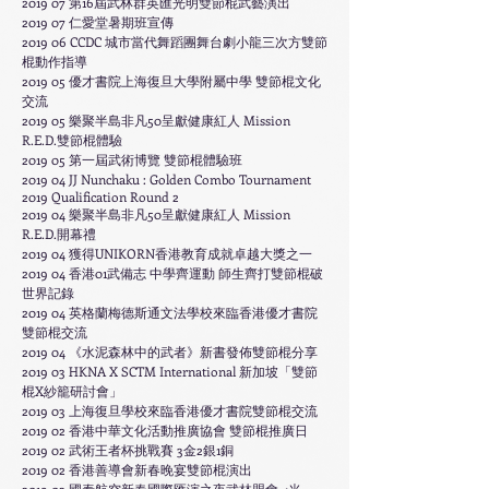
2019 07 第16屆武林群英匯光明雙節棍武藝演出
2019 07 仁愛堂暑期班宣傳
2019 06 CCDC 城市當代舞蹈團舞台劇小龍三次方雙節
棍動作指導
2019 05 優才書院上海復旦大學附屬中學 雙節棍文化
交流
2019 05 樂聚半島非凡50呈獻健康紅人 Mission
R.E.D.雙節棍體驗
2019 05 第一屆武術博覽 雙節棍體驗班
2019 04 JJ Nunchaku :
Golden Combo Tournament
2019 Qualification Round 2
2019 04 樂聚半島非凡50呈獻健康紅人 Mission
R.E.D.開幕禮
2019 04 獲得UNIKORN香港教育成就卓越大獎之一
2019 04 香港01武備志 中學齊運動 師生齊打雙節棍破
世界記錄
2019 04 英格蘭梅德斯通文法學校來臨香港優才書院
雙節棍交流
2019 04 《水泥森林中的武者》新書發佈雙節棍分享
2019 03 HKNA X SCTM International 新加坡「雙節
棍X紗籠研討會」
2019 03 上海復旦學校來臨香港優才書院雙節棍交流
2019 02 香港中華文化活動推廣協會 雙節棍推廣日
2019 02 武術王者杯挑戰賽 3金2銀1銅
2019 02 香港善導會新春晚宴雙節棍演出