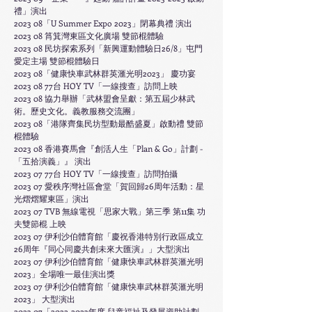
禮」演出
2023 08「U Summer Expo 2023」閉幕典禮 演出
2023 08 筲箕灣東區文化廣場 雙節棍體驗
2023 08 民坊探索系列「新興運動體驗日26/8」屯門
愛定主場 雙節棍體驗日
2023 08「健康快車武林群英滙光明2023」 慶功宴
2023 08 77台 HOY TV「一線搜查」訪問上映
2023 08 協力舉辦「武林盟會呈獻：第五屆少林武
術。歷史文化。義教服務交流團」
2023 08「港隊齊集民坊型動最酷盛夏」啟動禮 雙節
棍體驗
2023 08 香港賽馬會『創活人生「Plan & Go」計劃 -
「五拾演義」』 演出
2023 07 77台 HOY TV「一線搜查」訪問拍攝
2023 07 愛秩序灣社區會堂「賀回歸26周年活動：星
光熠熠耀東區」演出
2023 07 TVB 無線電視「思家大戰」第三季 第11集 功
夫雙節棍 上映
2023 07 伊利沙伯體育館「慶祝香港特別行政區成立
26周年『同心同慶共創未來大匯演』」大型演出
2023 07 伊利沙伯體育館「健康快車武林群英滙光明
2023」全場唯一
最佳演出獎
2023 07 伊利沙伯體育館「健康快車武林群英滙光明
2023」 大型演出
2023 07「2022-2023年度 兒童福祉及發展資助計劃 -