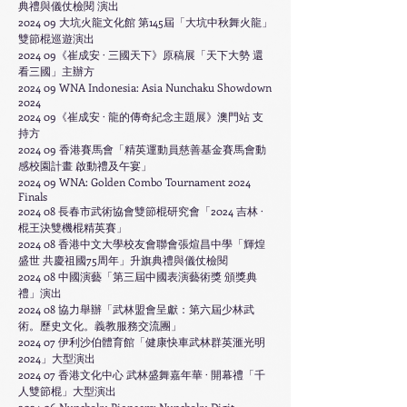
典禮與儀仗檢閱 演出
2024 09 大坑火龍文化館 第145屆「
大坑中秋舞火龍」
雙節棍巡遊演出
2024 09《崔成安 · 三國天下》原稿展
「天下大勢 還
看三國」主辦方
2024 09 WNA Indonesia:
Asia Nunchaku Showdown
2024
2024 09
《崔成安 ·
龍的傳奇紀念主題展
》澳門站 支
持方
2024 09 香港賽馬會
「
精英運動員慈善基金賽馬會動
感校園計畫 啟動禮及午宴
」
2024 09
WNA: Golden Combo Tournament 2024
Finals
2024 08 長春市武術協會雙節棍研究會
「
2024 吉林 ·
棍王決雙機棍精英賽
」
​2024 08 香港中文大學校友會聯會張煊昌中學「輝煌
盛世 共慶祖國75周年」升旗典禮與儀仗檢閱
2024 08 中國演藝
「
第三屆中國表演藝術獎 頒獎典
禮
」
演出
2024 08 協力舉辦「武林盟會呈獻：第六屆少林武
術。歷史文化。義教服務交流團」
2024 07 伊利沙伯體育館「健康快車武林群英滙光明
2024」大型演出
2024 07
香港文化中心 武林盛舞嘉年華 · 開幕禮「千
人雙節棍」大型演出