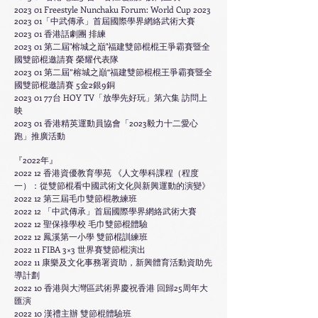
2023 01 Freestyle Nunchaku Forum: World Cup 2023
2023 01「中武傳承」首屆國際學界網絡武術大賽
2023 01 香港話劇團 排練
2023 01
第二屆"榕城之巔"福建雙節棍棍王爭霸賽暨全
國雙節棍邀請賽 榮耀代表隊
2023 01 第二屆”榕城之巔“福建雙節棍棍王爭霸賽暨全
國雙節棍邀請賽 5金2銀9銅
2023 01 77台 HOY TV「放學先好玩」第六集 訪問上
映
2023 01 香港精英運動員協會「2023毅力十二愛心
跑」推廣活動
『2022年』
2022 12 香港資優教育學苑 《人文學科課程（程度
一）：從雙節棍看中國武術文化與新興運動的演變》
2022 12 第三屆毛巾雙節棍教練班
2022 12 「中武傳承」首屆國際學界網絡武術大賽
2022 12 聖保祿學校 毛巾雙節棍體驗
2022 12 鳳溪第一小學 雙節棍訓練班
2022 11 FIBA 3×3 世界賽雙節棍演出
2022 11 康樂及文化事務署資助，新興體育活動資助先
導計劃
2022 10 香港與大灣區武術界慶祝香港 回歸25周年大
匯演
2022 10 漢禮主辦 雙節棍體驗班