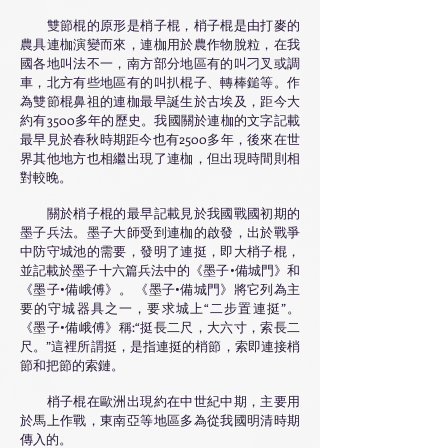
雙節棍的原形是梢子棍，梢子棍是由打麥的
農具連枷演變而來，連枷用於農作物脫粒，在我
國各地叫法不一，南方部分地區有的叫刁叉或調
車，北方有些地區有的叫扒棍子、轉棒鎚等。作
為雙節棍鼻祖的連枷最早誕生於古埃及，距今大
約有3500多年的歷史。我國關於連枷的文字記載
最早見於春秋時期距今也有2500多年，後來在世
界其他地方也相繼出現了連枷，但出現時間則相
對較晚。
關於梢子棍的最早記載見於我國戰國初期的
墨子兵法。墨子大師受到連枷的啟發，出於戰爭
中防守城池的需要，發明了連挺，即大梢子棍，
並記載於墨子十六篇兵法中的《墨子•備城門》和
《墨子•備峨傅》。 《墨子•備城門》將它列為主
要的守城器具之一，要求城上“二步置連挺”。
《墨子•備峨傅》稱:“挺長二尺，大六寸，索長二
尺。”這裡所謂挺，是指連挺的梢節，索即連接梢
節和把節的索鏈。
梢子棍在歐洲出現約在中世紀中期，主要用
於馬上作戰，東南亞等地區多為從我國明清時期
傳入的。