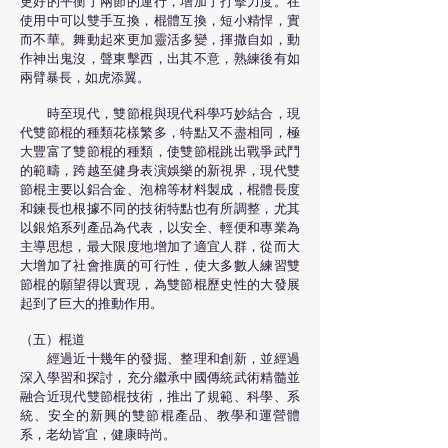
更好的平衡了兩節的運行，增加了打擊力度。在
使用中可以雙手互換，棍體互換，短小精悍，實
而不華。舞動起來更加靈活多變，揮撒自如，動
作神出鬼沒，聲東擊西，出其不意，熟練後有如
兩臂暴長，如虎添翼。
時至現代，雙節棍與現代科學巧妙結合，現
代雙節棍的種類花樣繁多，特點又不盡相同，極
大豐富了雙節棍的種類，使雙節棍跳出戰爭武鬥
的範疇，跨越至健身表演娛樂的新視界，現代雙
節棍主要以鋁合金、泡棉等材料製成，棍體長度
和鍊長也根據不同的技術特點也有所調整，尤其
以銀焰系列產品為代表，以安全、輕便和專業為
主導思想，最大限度地增加了適宜人群，從而大
大增加了社會推廣的可行性，使大多數人練習雙
節棍的願望得以實現，為雙節棍歷史性的大發展
起到了巨大的推動作用。
（五）棍道
經過近十幾年的發掘、整理和創新，並經過
深入學習和探討，充分繼承中國傳統武術精髓並
融合近現代雙節棍技術，推出了規範、科學、系
統、安全的新興的雙節棍產品、教學和運營體
系，老幼皆宜，健康時尚。