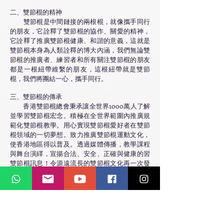
二、雙節棍的精神
雙節棍是中間鏈接的兩根棍，就像攜手同行
的朋友，它詮釋了雙節棍的協作、關愛的精神，
它詮釋了推廣雙節棍健康、和諧的意義，這就是
雙節棍本身為人類詮釋的博大內涵，我們無論雙
節棍的推廣者、練習者和所有關注雙節棍的朋友
都是一根紐帶維繫的朋友，這根紐帶就是雙節
棍，我們將團結一心，攜手同行。
三、雙節棍的傳承
香港雙節棍總會秉承讓全世界1000萬人了解
並學習雙節棍宏念。積極在全世界範圍內推廣規
範化雙節棍教學。用心實現雙節棍愛好者在雙節
棍領域的一切夢想。致力推廣雙節棍運動文化，
使香港地區得以普及。透過媒體傳播，教學課程
與舞台演繹，宣揚合法、安全、正確與健康的習
雙節棍訊息！令源遠流長的雙節棍文化再一次發
揚光大、百花齊放！綜合武術，舞台視覺元素，
擊技而創立的雙節棍運動文化。透過李小龍武術
文化帶出雙節棍運動文化，帶出香港精神。創立
開港以來唯一一個以雙節棍為主的機構，承傳文
化，弘揚棍道。