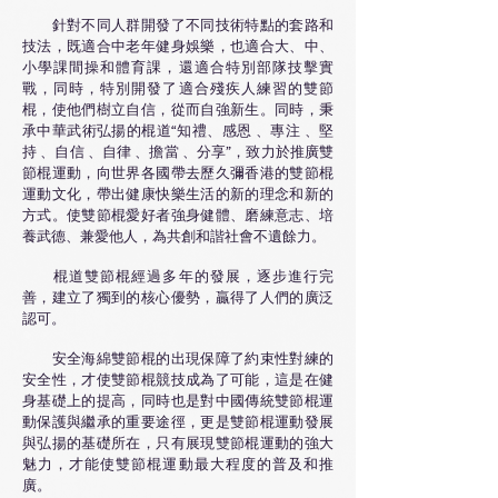
針對不同人群開發了不同技術特點的套路和
技法，既適合中老年健身娛樂，也適合大、中、
小學課間操和體育課，還適合特別部隊技擊實
戰，同時，特別開發了適合殘疾人練習的雙節
棍，使他們樹立自信，從而自強新生。同時，秉
承中華武術弘揚的棍道“知禮、感恩 、專注 、堅
持 、自信 、自律 、擔當 、分享”，致力於推廣雙
節棍運動，向世界各國帶去歷久彌香港的雙節棍
運動文化，帶出健康快樂生活的新的理念和新的
方式。使雙節棍愛好者強身健體、磨練意志、培
養武德、兼愛他人，為共創和諧社會不遺餘力。
棍道雙節棍經過多年的發展，逐步進行完
善，建立了獨到的核心優勢，贏得了人們的廣泛
認可。
安全海綿雙節棍的出現保障了約束性對練的
安全性，才使雙節棍競技成為了可能，這是在健
身基礎上的提高，同時也是對中國傳統雙節棍運
動保護與繼承的重要途徑，更是雙節棍運動發展
與弘揚的基礎所在，只有展現雙節棍運動的強大
魅力，才能使雙節棍運動最大程度的普及和推
廣。