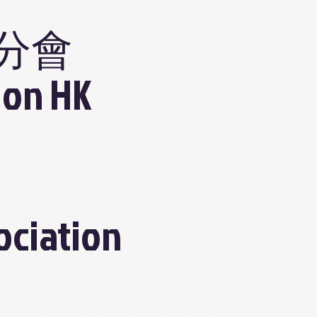
分會
ion HK
ociation