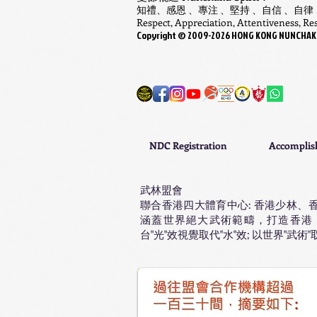
知禮、感恩 、專注 、堅持 、自信 、自律
Respect, Appreciation, Attentiveness, Resi
Copyright ©
​2009-
2026
HONG KONG NUNCHAKU A
NDC Registration
Accompli
武林盟會
聯合香港四大體育中心: 香港少林、香港雙
涵蓋世界絕大武術範疇，打造香港
台"光"效視覺取代"水"效; 以世界"武術"