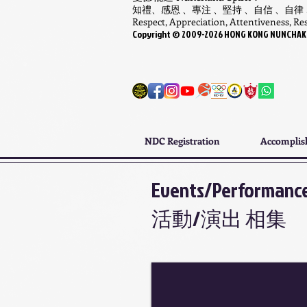
知禮、感恩 、專注 、堅持 、自信 、自律
Respect, Appreciation, Attentiveness, Resi
Copyright ©
​2009-
2026
HONG KONG NUNCHAKU A
NDC Registration
Accompli
Events/Performance
活動/演出 相集