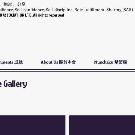
 、擔當 、分享
lience, Self-confidence, Self-discipline, Role-fulfillment, Sharing (SAR)
SSOCIATION LTD. All rights reserved
shments 成就
About Us 關於本會
Nunchaku 雙節棍
 Gallery