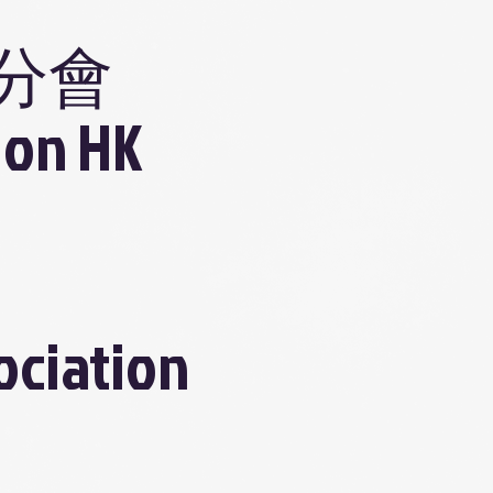
分會
ion HK
ociation