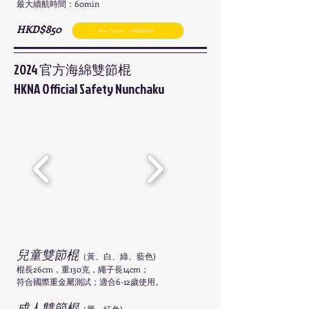
最大續航時間：60min
HKD$850
Buy Now - HKD$850
2024 官方海綿雙節棍
HKNA Official Safety Nunchaku
兒童雙節棍
（黃、白、綠、藍色)
棍長26cm，重130克，繩子長14cm；
符合國際重金屬測試；適合6-12歲使用。
成人雙節棍