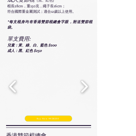
（黑、紅色)
棍長28cm，重150克，繩子長16cm；
符合國際重金屬測試；適合12歲以上使用。
*每支棍身均有香港雙節棍總會字眼，附送雙節棍
袋。
單支費用:
兒童：黃、綠、白、藍色 $200
成人：黑、紅色 $250
Buy Now HKD$250
香港雙節棍總會