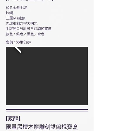
如意金箍手環
鈦鋼
三層925鍍銀
內環雕刻六字大明咒
手環開口設計可自己調節寬度
款色：銀色／黑色／金色
售價：港幣$350
[藏龍]
限量黑檀木龍雕刻雙節棍寶盒