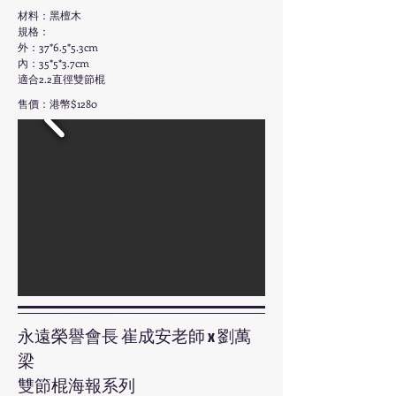
材料：黑檀木
規格：
外：37*6.5*5.3cm
內：35*5*3.7cm
適合2.2直徑雙節棍
售價：港幣$1280
永遠榮譽會長 崔成安老師 x 劉萬
梁
雙節棍海報系列